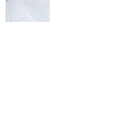
デザインとは、建物、衣服、または物
体という具体的な形で概念を人々にそ
の存在意義や役割を明確に認識させる
ことです。
私たちKurofuneは、これらの存在自体
を知覚レベルまで深く掘り下げ、その
存在意義を決定的な認識にするための
手法としてデザイン自体そのものを現
実レベルに落とし込んでいます。
Inquiries:
reem@Kurofune.com